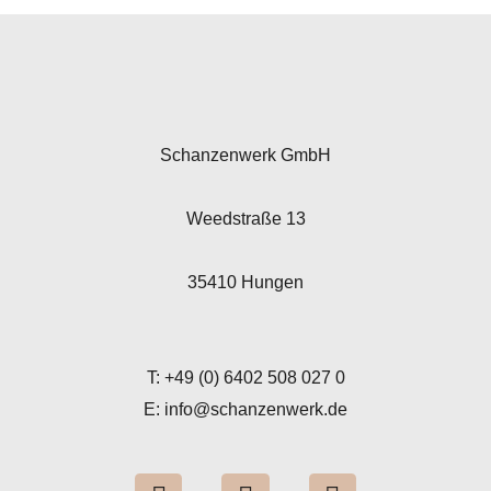
Schanzenwerk GmbH
Weedstraße 13
35410 Hungen
T: +49 (0) 6402 508 027 0
E: info@schanzenwerk.de
I
Y
L