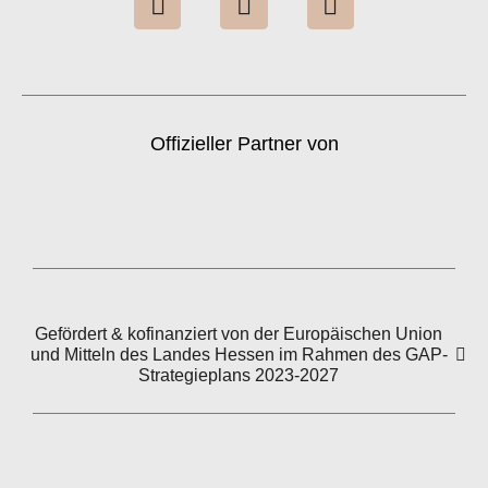
n
o
i
s
u
n
t
t
k
a
u
e
g
b
d
Offizieller Partner von
r
e
i
a
n
m
Gefördert & kofinanziert von der Europäischen Union
und Mitteln des Landes Hessen im Rahmen des GAP-
Strategieplans 2023-2027