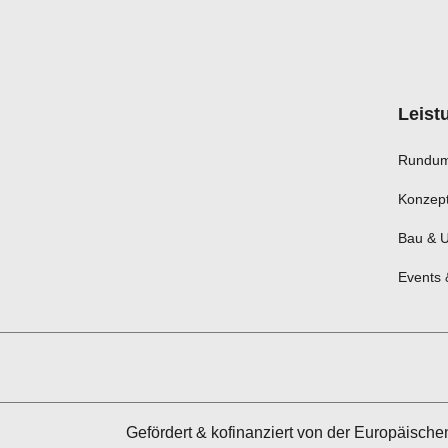
Leist
Rundum
Konzept
Bau & 
Events 
Gefördert & kofinanziert von der Europäisc