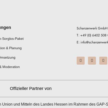
ungen
Schanzenwerk GmbH 
T: ‎+49 (0) 6402 508
-Sorglos-Paket
E: info@schanzenwer
ion & Planung
I
Y
L
Umsetzung
n
o
i
s
u
n
& Moderation
t
t
k
a
u
e
g
b
d
r
e
i
a
n
m
Offizieller Partner von
hen Union und Mitteln des Landes Hessen im Rahmen des GAP-S