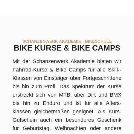
SCHANZENWERK AKADEMIE - BIKESCHULE
BIKE KURSE & BIKE CAMPS
Mit der Schanzen­werk Akademie bie­ten wir
Fahrrad-­Kurse & Bike Camps für alle Skill-­
Klassen von Ein­stei­ger über Fortgeschrit­tene
bis hin zum Profi. Das Spektrum der Kurse
er­streckt sich von MTB, über Dirt und BMX
bis hin zu En­duro und ist für alle Alters­
klassen glei­cher­maßen ge­eignet. Als Kurs-
Gutschein auch ein be­sonderes Ge­schenk
für Ge­burtstag, Weih­nach­ten oder an­dere