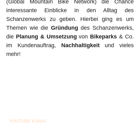
(Global Mountain Bike Net­work) die Chance
interessante Einblicke in den Alltag des
Schanzenwerks zu ge­ben. Hierbei ging es um
Themen wie die
Gründung
des Schanzenwerks,
die
Pla­nung & Umsetzung
von
Bikeparks
& Co.
im Kundenauftrag,
Nachhaltigkeit
und vieles
mehr!
YOUTUBE KANAL
SCHANZENWERK TV