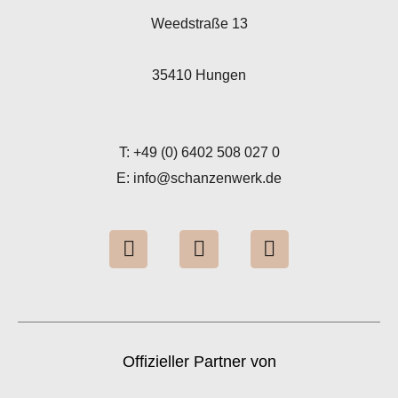
Weedstraße 13
35410 Hungen
T: +49 (0) 6402 508 027 0
E: info@schanzenwerk.de
I
Y
L
n
o
i
s
u
n
t
t
k
a
u
e
g
b
d
Offizieller Partner von
r
e
i
a
n