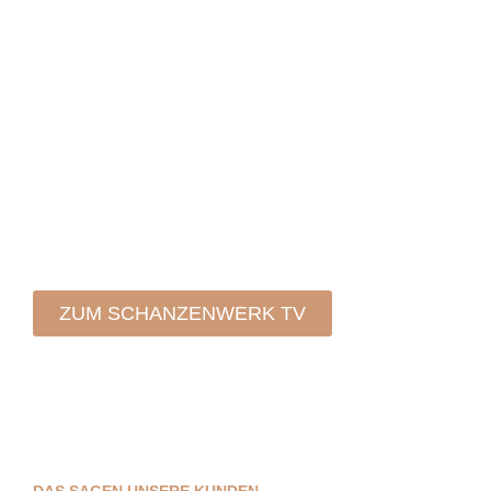
Auf unserem YouTube-Kanal könnt ihr hautnah
beim Bau von Bikeparks, Pumptracks, Trails & Co.
dabei sein. Wir nehmen euch quasi mit in den
Bagger und zeigen euch, worauf es bei der
Planung, dem Bau & der Umsetzung ankommt.
Wir garantieren spannende Insights und ein Blick
hinter die Kulissen des Schanzenwerks.
ZUM SCHANZENWERK TV
DAS SAGEN UNSERE KUNDEN