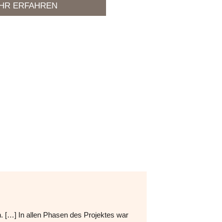
HR ERFAHREN
[…] In allen Phasen des Projektes war
„Die Zusammena