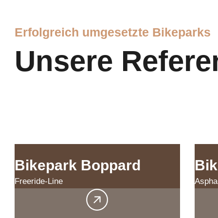
Erfolgreich umgesetzte Bikeparks
Unsere Refere
Bikepark Boppard
Bi
Freeride-Line
Asphal