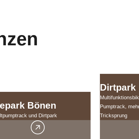
nzen
Dirtpark
Multifunktionsbi
kepark Bönen
Pumptrack, mehr
tpumptrack und Dirtpark
Tricksprung