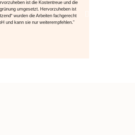
orzuheben ist die Kostentreue und die
und auf Anregun
Begrünung umgesetzt. Hervorzuheben ist
Fokus stets auf
witzend“ wurden die Arbeiten fachgerecht
bH und kann sie nur weiterempfehlen."
A. Germ
AMTSLEITE