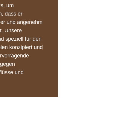
ks, um
n, dass er
cher und angenehm
st. Unsere
nd speziell für den
ien konzipiert und
ervorragende
 gegen
flüsse und