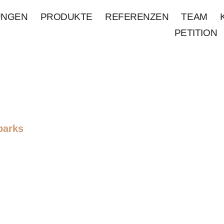
UNGEN
PRODUKTE
REFERENZEN
TEAM
PETITION
parks
r
au
der Fahrer begeistert und
beim Schanzenwerk genau