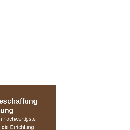
beschaffung
zung
n hochwertigste
r die Errichtung