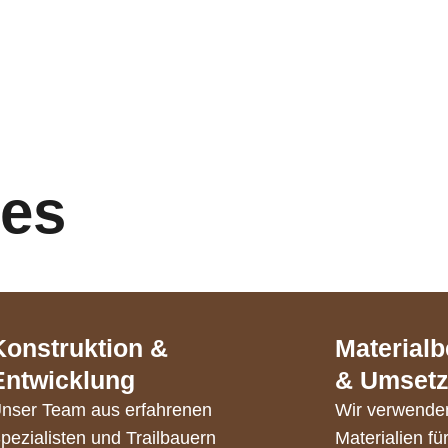
ces
Konstruktion &
Material
Entwicklung
& Umset
nser Team aus erfahrenen
Wir verwende
pezialisten und Trailbauern
Materialien fü