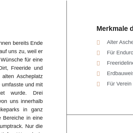
Merkmale d
Alter Asch
annen bereits Ende
uf uns zu, weil er
Für Enduro
 Wünsche für eine
Freeridelin
irt, Freeride und
Erdbauwei
 alten Ascheplatz
Für Verein 
 umfasste und mit
tet wurde. Drei
von uns innerhalb
keparks in ganz
e Bereiche in eine
Pumptrack. Nur die