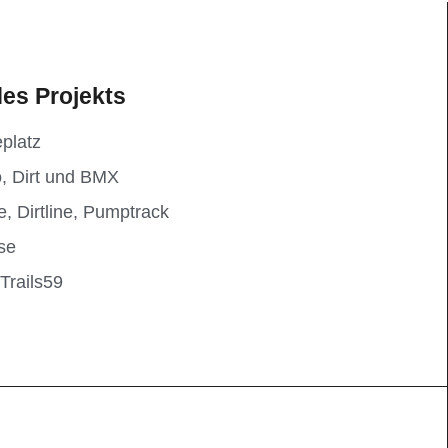
es Projekts
eplatz
, Dirt und BMX
e, Dirtline, Pumptrack
se
Trails59