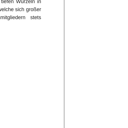
tiefen Wurzeln in
welche sich großer
itgliedern stets