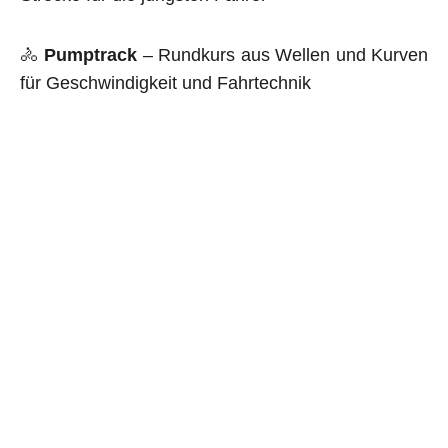
🚴
Pumptrack
– Rundkurs aus Wellen und Kurven
für Geschwindigkeit und Fahrtechnik
🚴
Tricksprung mit Mulchlandung
– ein Sprung
mit weicher Landung, perfekt, um neue Tricks
sicher zu lernen.
Alle unsere Anlagen werden fachgerecht gebaut
und auf ihre
Sicherheit geprüft.
Ein Bikepark in Stuhr
bedeutet mehr Bewegung,
Spaß und eine neue Freizeitattraktion für die