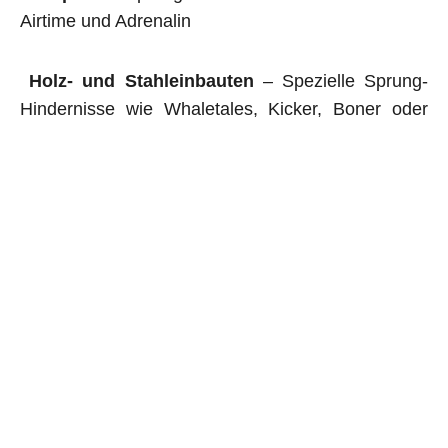
Airtime und Adrenalin
Holz- und Stahleinbauten
– Spezielle Sprung-
Hindernisse wie Whaletales, Kicker, Boner oder
Wing für mehr Action
Tricksprung mit Mulchlandung
– ein Sprung mit
weicher Landung, perfekt, um neue Tricks sicher
zu lernen.
Alle unsere Anlagen werden fachgerecht gebaut
und auf ihre
Sicherheit geprüft.
Ein Bikepark in Korschenbroich
bedeutet mehr
Bewegung, Spaß und eine neue Freizeitattraktion