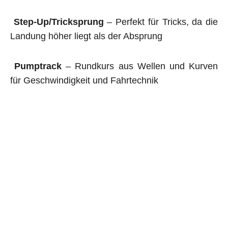
Step-Up/Tricksprung
– Perfekt für Tricks, da die
Landung höher liegt als der Absprung
Pumptrack
– Rundkurs aus Wellen und Kurven
für Geschwindigkeit und Fahrtechnik
Jumpline
– Sprünge in verschiedenen Größen für
Airtime und Adrenalin
Tricksprung mit Mulchlandung
– ein Sprung mit
weicher Landung, perfekt, um neue Tricks sicher
zu lernen.
Alle unsere Anlagen werden fachgerecht gebaut