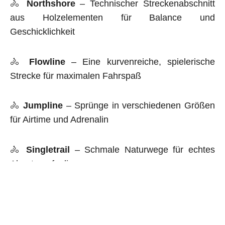
🚴
Northshore
– Technischer Streckenabschnitt
aus Holzelementen für Balance und
Geschicklichkeit
🚴
Flowline
– Eine kurvenreiche, spielerische
Strecke für maximalen Fahrspaß
🚴
Jumpline
– Sprünge in verschiedenen Größen
für Airtime und Adrenalin
🚴
Singletrail
– Schmale Naturwege für echtes
Abenteuerfeeling
🚴
Holz- und Stahleinbauten
– Spezielle Sprung-
Hindernisse wie Whaletales, Kicker, Bonerlogs,
Drops oder Wings für mehr Action