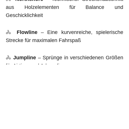
aus Holzelementen für Balance und
Geschicklichkeit
🚴
Flowline
– Eine kurvenreiche, spielerische
Strecke für maximalen Fahrspaß
🚴
Jumpline
– Sprünge in verschiedenen Größen
für Airtime und Adrenalin
🚴
Downhillline
– Technische, schnelle Abfahrten
für Tempo und Herausforderung
🚴
Singletrail
– Schmale Naturwege für echtes
Abenteuerfeeling