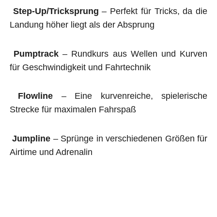
Step-Up/Tricksprung
– Perfekt für Tricks, da die
Landung höher liegt als der Absprung
Pumptrack
– Rundkurs aus Wellen und Kurven
für Geschwindigkeit und Fahrtechnik
Flowline
– Eine kurvenreiche, spielerische
Strecke für maximalen Fahrspaß
Jumpline
– Sprünge in verschiedenen Größen für
Airtime und Adrenalin
Holz- und Stahleinbauten
– Spezielle Sprung-
Hindernisse wie Whaletales, Kicker, Boner oder
Wing für mehr Action