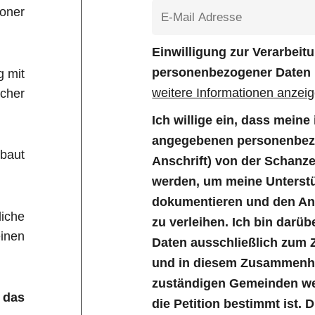
Boner
Einwilligung zur Verarbei
personenbezogener Daten
g mit
weitere Informationen anzei
icher
Ich willige ein, dass mein
angegebenen personenbezo
baut
Anschrift) von der Schanz
werden, um meine Unterstü
dokumentieren und den Anl
liche
zu verleihen. Ich bin darüb
inen
Daten ausschließlich zum 
und in diesem Zusammenha
zuständigen Gemeinden wei
 das
die Petition bestimmt ist. 