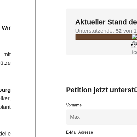
Aktueller Stand de
 Wir
Unterstützende:
52
von 1
52
 mit
ütze
Petition jetzt unterst
burg
iker,
Vorname
plant
E-Mail Adresse
elle