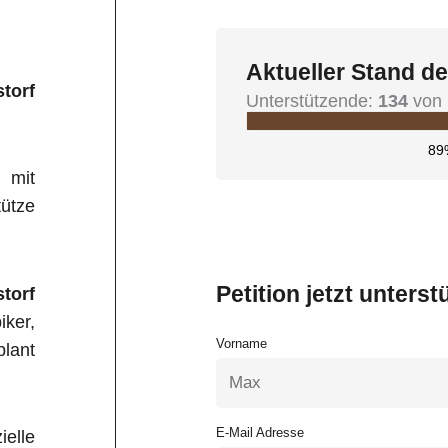
Aktueller Stand de
storf
Unterstützende:
134
von 
89
 mit
ütze
Petition jetzt unterst
storf
iker,
Vorname
plant
E-Mail Adresse
elle