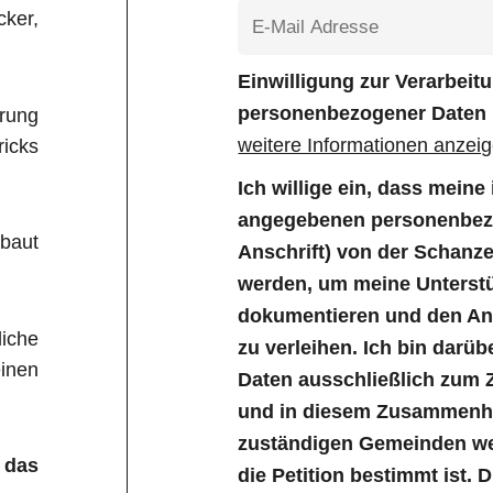
ker,
Einwilligung zur Verarbei
personenbezogener Daten
rung
weitere Informationen anzei
icks
Ich willige ein, dass mein
angegebenen personenbezo
baut
Anschrift) von der Schanz
werden, um meine Unterstü
dokumentieren und den Anl
liche
zu verleihen. Ich bin darüb
inen
Daten ausschließlich zum 
und in diesem Zusammenha
zuständigen Gemeinden wei
 das
die Petition bestimmt ist. 