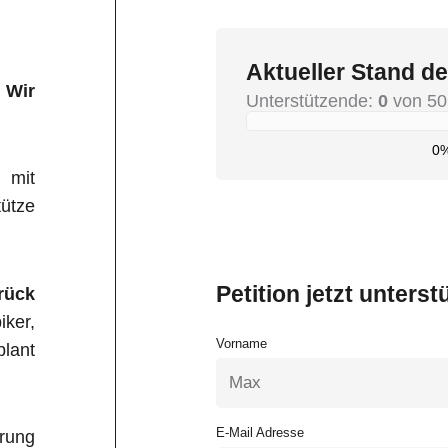
Aktueller Stand de
– Wir
Unterstützende:
0
von 50
0
 mit
ütze
Petition jetzt unterst
rück
iker,
Vorname
plant
E-Mail Adresse
rung