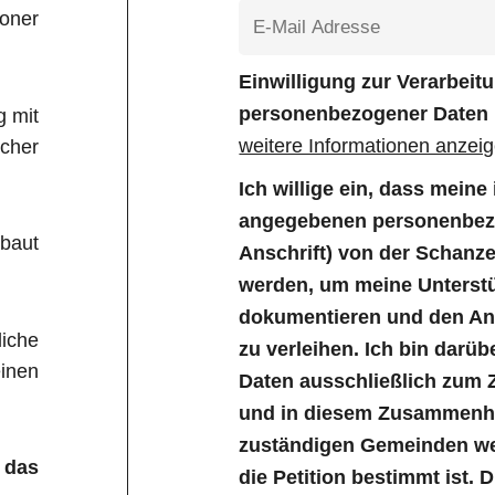
Boner
Einwilligung zur Verarbei
personenbezogener Daten
g mit
weitere Informationen anzei
icher
Ich willige ein, dass mein
angegebenen personenbezo
baut
Anschrift) von der Schanz
werden, um meine Unterstü
dokumentieren und den Anl
liche
zu verleihen. Ich bin darüb
inen
Daten ausschließlich zum 
und in diesem Zusammenha
zuständigen Gemeinden wei
 das
die Petition bestimmt ist. 