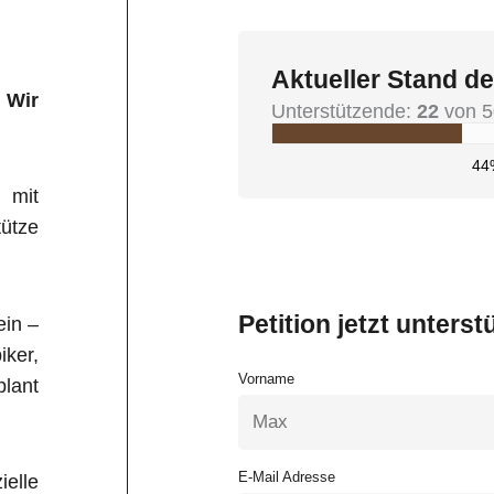
Aktueller Stand de
 Wir
Unterstützende:
22
von 5
44
 mit
ütze
Petition jetzt unterst
in –
ker,
Vorname
plant
E-Mail Adresse
elle