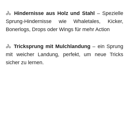
🚴
Hindernisse aus Holz und Stahl
– Spezielle
Sprung-Hindernisse wie Whaletales, Kicker,
Bonerlogs, Drops oder Wings für mehr Action
🚴
Tricksprung mit Mulchlandung
– ein Sprung
mit weicher Landung, perfekt, um neue Tricks
sicher zu lernen.
Alle unsere Anlagen werden fachgerecht gebaut
und auf ihre
Sicherheit geprüft.
Ein Dirtpark bringt nicht nur Spaß und sportliche
Herausforderung, sondern schafft auch einen
Treffpunkt für alle, die den Bikesport lieben.