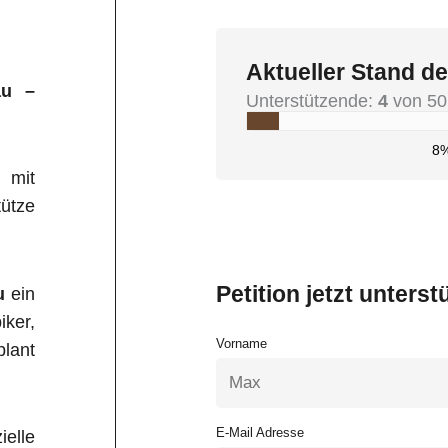
Aktueller Stand de
au –
Unterstützende:
4
von 50
8
 mit
ütze
Petition jetzt unterst
u
ein
iker,
Vorname
plant
E-Mail Adresse
elle