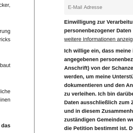
ker,
Einwilligung zur Verarbei
personenbezogener Daten
rung
weitere Informationen anzei
icks
Ich willige ein, dass mein
angegebenen personenbezo
baut
Anschrift) von der Schanz
werden, um meine Unterstü
dokumentieren und den Anl
liche
zu verleihen. Ich bin darüb
inen
Daten ausschließlich zum 
und in diesem Zusammenha
zuständigen Gemeinden wei
 das
die Petition bestimmt ist. 