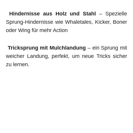
Hindernisse aus Holz und Stahl
– Spezielle
Sprung-Hindernisse wie Whaletales, Kicker, Boner
oder Wing für mehr Action
Tricksprung mit Mulchlandung
– ein Sprung mit
weicher Landung, perfekt, um neue Tricks sicher
zu lernen.
Alle unsere Anlagen werden fachgerecht gebaut
und auf ihre
Sicherheit geprüft.
Ein Dirtpark bringt nicht nur Spaß und sportliche
Herausforderung, sondern schafft auch einen
Treffpunkt für alle, die den Bikesport lieben.