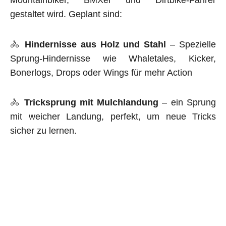
Mountainbiker, BMXer und Dirtbike-Fahrer
gestaltet wird. Geplant sind:
🚴
Hindernisse aus Holz und Stahl
– Spezielle
Sprung-Hindernisse wie Whaletales, Kicker,
Bonerlogs, Drops oder Wings für mehr Action
🚴
Tricksprung mit Mulchlandung
– ein Sprung
mit weicher Landung, perfekt, um neue Tricks
sicher zu lernen.
Alle unsere Anlagen werden fachgerecht gebaut
und auf ihre
Sicherheit geprüft.
Ein Dirtpark bringt nicht nur Spaß und sportliche
Herausforderung, sondern schafft auch einen