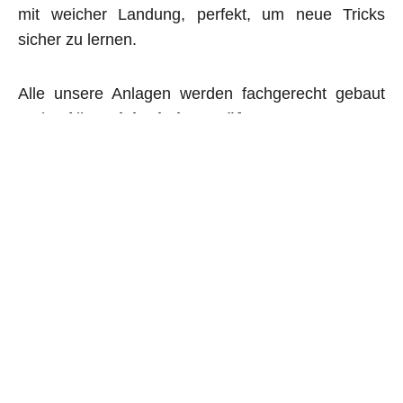
mit weicher Landung, perfekt, um neue Tricks
sicher zu lernen.
Alle unsere Anlagen werden fachgerecht gebaut
und auf ihre
Sicherheit geprüft.
Ein Dirtpark bringt nicht nur Spaß und sportliche
Herausforderung, sondern schafft auch einen
Treffpunkt für alle, die den Bikesport lieben.
Unterschreibe jetzt und unterstütze das
Projekt!
🚀