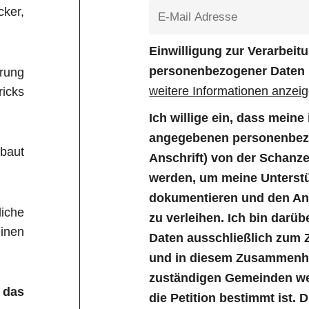
ker,
Einwilligung zur Verarbei
personenbezogener Daten
rung
weitere Informationen anzei
icks
Ich willige ein, dass mein
angegebenen personenbezo
baut
Anschrift) von der Schanz
werden, um meine Unterstü
dokumentieren und den Anl
liche
zu verleihen. Ich bin darüb
inen
Daten ausschließlich zum 
und in diesem Zusammenha
zuständigen Gemeinden wei
 das
die Petition bestimmt ist. 