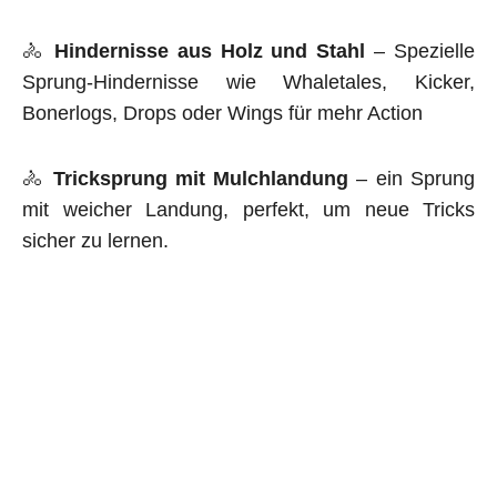
🚴
Hindernisse aus Holz und Stahl
– Spezielle
Sprung-Hindernisse wie Whaletales, Kicker,
Bonerlogs, Drops oder Wings für mehr Action
🚴
Tricksprung mit Mulchlandung
– ein Sprung
mit weicher Landung, perfekt, um neue Tricks
sicher zu lernen.
Alle unsere Anlagen werden fachgerecht gebaut
und auf ihre
Sicherheit geprüft.
Ein Dirtpark bringt nicht nur Spaß und sportliche
Herausforderung, sondern schafft auch einen
Treffpunkt für alle, die den Bikesport lieben.