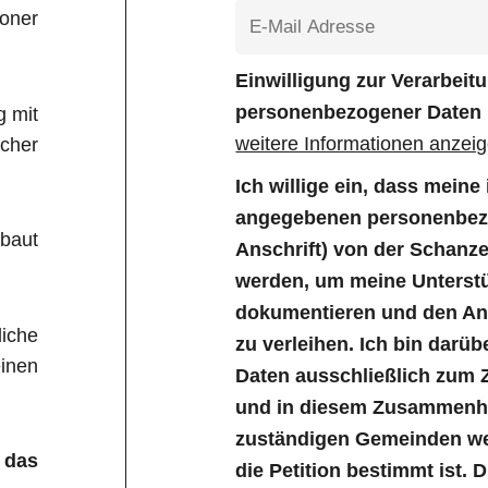
Boner
Einwilligung zur Verarbei
personenbezogener Daten
g mit
weitere Informationen anzei
icher
Ich willige ein, dass mein
angegebenen personenbezo
baut
Anschrift) von der Schanz
werden, um meine Unterstü
dokumentieren und den Anl
liche
zu verleihen. Ich bin darüb
inen
Daten ausschließlich zum 
und in diesem Zusammenha
zuständigen Gemeinden wei
 das
die Petition bestimmt ist. 