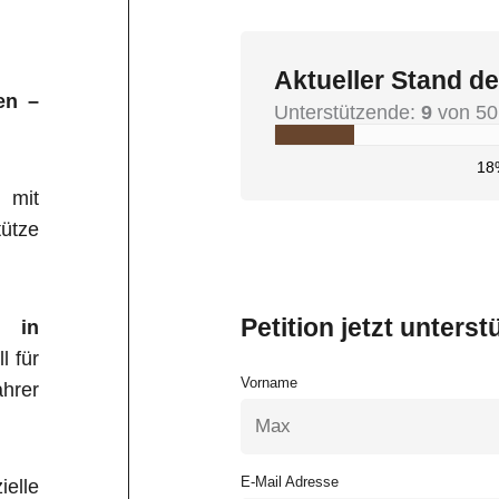
Aktueller Stand de
en –
Unterstützende:
9
von 50
18
 mit
ütze
Petition jetzt unterst
k in
l für
Vorname
hrer
E-Mail Adresse
elle