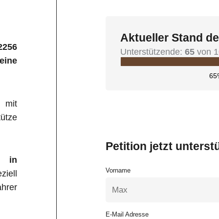
Aktueller Stand de
2256
Unterstützende:
65
von 1
eine
65
 mit
ütze
Petition jetzt unterst
k in
Vorname
ziell
hrer
E-Mail Adresse