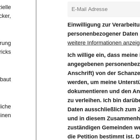
elle
ker,
Einwilligung zur Verarbei
personenbezogener Daten
weitere Informationen anzei
rung
icks
Ich willige ein, dass mein
angegebenen personenbezo
Anschrift) von der Schanz
baut
werden, um meine Unterstü
dokumentieren und den Anl
zu verleihen. Ich bin darüb
liche
Daten ausschließlich zum 
inen
und in diesem Zusammenha
zuständigen Gemeinden wei
die Petition bestimmt ist. 