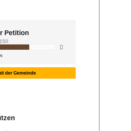
r Petition
150
%
mit der Gemeinde
ützen