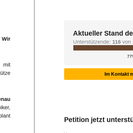
Aktueller Stand de
– Wir
Unterstützende:
116
von 
77
 mit
ütze
Im Kontakt 
enau
iker,
plant
Petition jetzt unterst