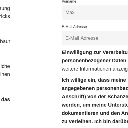
Vorname
rung
icks
E-Mail Adresse
baut
Einwilligung zur Verarbei
personenbezogener Daten
liche
weitere Informationen anzei
inen
Ich willige ein, dass mein
angegebenen personenbezo
Anschrift) von der Schanz
 das
werden, um meine Unterstü
dokumentieren und den Anl
zu verleihen. Ich bin darüb