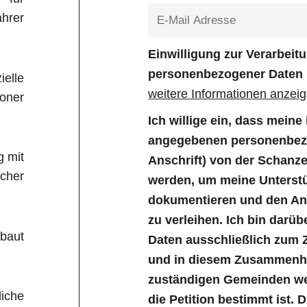
hrer
Einwilligung zur Verarbei
personenbezogener Daten
elle
weitere Informationen anzei
Boner
Ich willige ein, dass mein
angegebenen personenbezo
g mit
Anschrift) von der Schanz
icher
werden, um meine Unterstü
dokumentieren und den Anl
zu verleihen. Ich bin darüb
baut
Daten ausschließlich zum 
und in diesem Zusammenha
zuständigen Gemeinden wei
liche
die Petition bestimmt ist. 