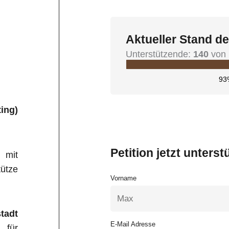
Aktueller Stand de
Unterstützende:
140
von 
93
ting)
Petition jetzt unterst
 mit
ütze
Vorname
stadt
E-Mail Adresse
 für