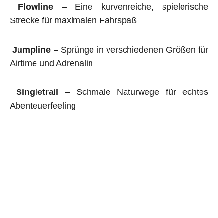
Flowline
– Eine kurvenreiche, spielerische
Strecke für maximalen Fahrspaß
Jumpline
– Sprünge in verschiedenen Größen für
Airtime und Adrenalin
Singletrail
– Schmale Naturwege für echtes
Abenteuerfeeling
Alle unsere Anlagen werden fachgerecht gebaut
und auf ihre
Sicherheit geprüft.
Mit
offiziellen Trails
schaffen wir sichere,
nachhaltige und legale Möglichkeiten für alle MTB-
Begeisterten in der Region.