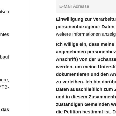
ößen
Einwilligung zur Verarbei
personenbezogener Daten
weitere Informationen anzei
htes
Ich willige ein, dass mein
angegebenen personenbezo
baut
Anschrift) von der Schanz
werden, um meine Unterstü
dokumentieren und den Anl
ere,
zu verleihen. Ich bin darüb
 MTB-
Daten ausschließlich zum 
und in diesem Zusammenha
zuständigen Gemeinden wei
 das
die Petition bestimmt ist. 