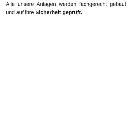
Alle unsere Anlagen werden fachgerecht gebaut
und auf ihre
Sicherheit geprüft.
Mit
offiziellen Trails
schaffen wir sichere,
nachhaltige und legale Möglichkeiten für alle MTB-
Begeisterten in der Region.
Unterschreibe jetzt und unterstütze das
Projekt!