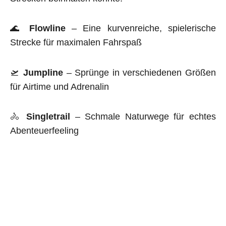
🌊
Flowline
– Eine kurvenreiche, spielerische
Strecke für maximalen Fahrspaß
🛫
Jumpline
– Sprünge in verschiedenen Größen
für Airtime und Adrenalin
🚴
Singletrail
– Schmale Naturwege für echtes
Abenteuerfeeling
Alle unsere Anlagen werden fachgerecht gebaut
und auf ihre
Sicherheit geprüft.
Mit
offiziellen Trails
schaffen wir sichere,
nachhaltige und legale Möglichkeiten für alle MTB-