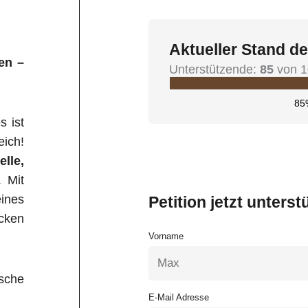
Aktueller Stand de
gen –
Unterstützende:
85
von 1
85
s ist
eich!
ielle,
. Mit
eines
Petition jetzt unterst
ecken
Vorname
sche
E-Mail Adresse