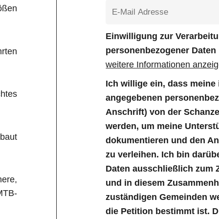
ößen
Einwilligung zur Verarbei
personenbezogener Daten
hrten
weitere Informationen anzei
Ich willige ein, dass mein
htes
angegebenen personenbezo
Anschrift) von der Schanz
werden, um meine Unterstü
baut
dokumentieren und den Anl
zu verleihen. Ich bin darüb
Daten ausschließlich zum 
ere,
und in diesem Zusammenha
 MTB-
zuständigen Gemeinden wei
die Petition bestimmt ist. 