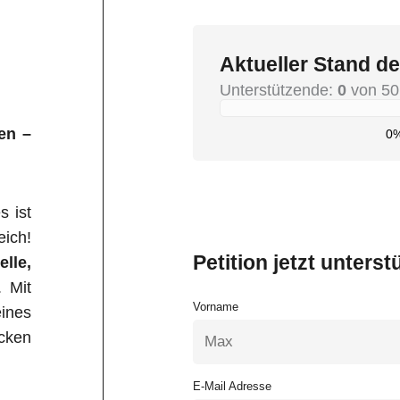
Aktueller Stand de
Unterstützende:
0
von 50
fen –
0
s ist
eich!
Petition jetzt unterst
ielle,
. Mit
Vorname
eines
ecken
E-Mail Adresse