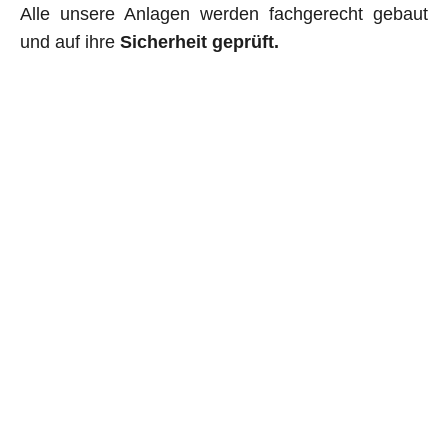
Alle unsere Anlagen werden fachgerecht gebaut
und auf ihre
Sicherheit geprüft.
Mit
offiziellen Trails
schaffen wir sichere,
nachhaltige und legale Möglichkeiten für alle MTB-
Begeisterten in der Region.
Unterschreibe jetzt und unterstütze das
Projekt!
🚀