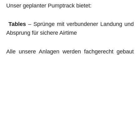
Unser geplanter Pumptrack bietet:
Tables
– Sprünge mit verbundener Landung und
Absprung für sichere Airtime
Alle unsere Anlagen werden fachgerecht gebaut
und auf ihre
Sicherheit geprüft.
Ein Pumptrack fördert
Bewegung,
Geschicklichkeit und Gemeinschaft!
Lass uns
gemeinsam diesen großartigen Ort für Biker,
Skater und Scooter-Fahrer realisieren.
Unterschreibe jetzt und unterstütze das
Projekt!