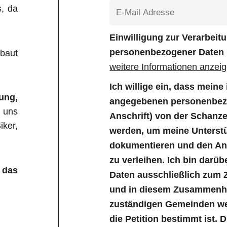
s, da
Einwilligung zur Verarbei
personenbezogener Daten
baut
weitere Informationen anzei
Ich willige ein, dass mein
ung,
angegebenen personenbezo
 uns
Anschrift) von der Schanz
ker,
werden, um meine Unterstü
dokumentieren und den Anl
zu verleihen. Ich bin darüb
 das
Daten ausschließlich zum 
und in diesem Zusammenha
zuständigen Gemeinden wei
die Petition bestimmt ist. 