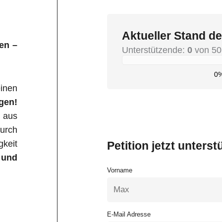
Aktueller Stand de
en –
Unterstützende:
0
von 50
0
inen
gen!
e aus
rch
keit
Petition jetzt unterst
 und
Vorname
E-Mail Adresse