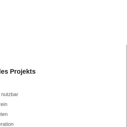
es Projekts
 nutzbar
rein
uten
ration