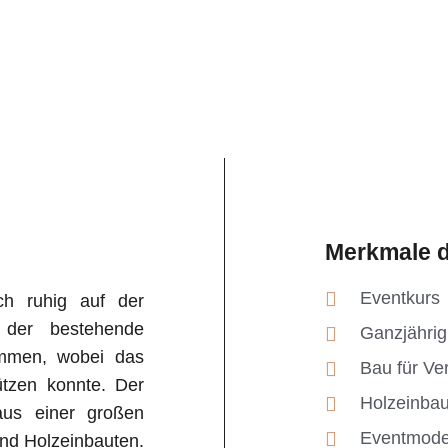
Merkmale d
Eventkurs
ich ruhig auf der
 der bestehende
Ganzjährig
ommen, wobei das
Bau für Ve
ützen konnte. Der
Holzeinba
aus einer großen
Eventmode
und Holzeinbauten.