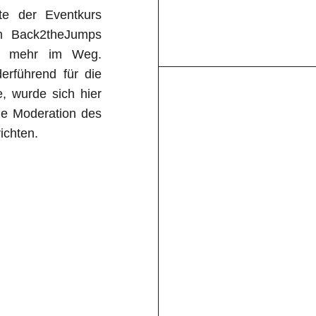
te der Eventkurs
dem Back2theJumps
hts mehr im Weg.
erführend für die
, wurde sich hier
die Moderation des
ichten.