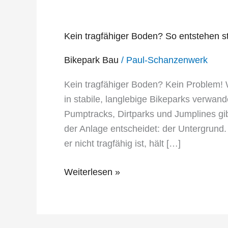
tragfähiger
Boden?
Kein tragfähiger Boden? So entstehen s
So
entstehen
Bikepark Bau
/
Paul-Schanzenwerk
stabile
Kein tragfähiger Boden? Kein Problem!
Bikeparks
in stabile, langlebige Bikeparks verwan
&
Pumptracks, Dirtparks und Jumplines gib
Pumptracks
der Anlage entscheidet: der Untergrun
er nicht tragfähig ist, hält […]
Weiterlesen »