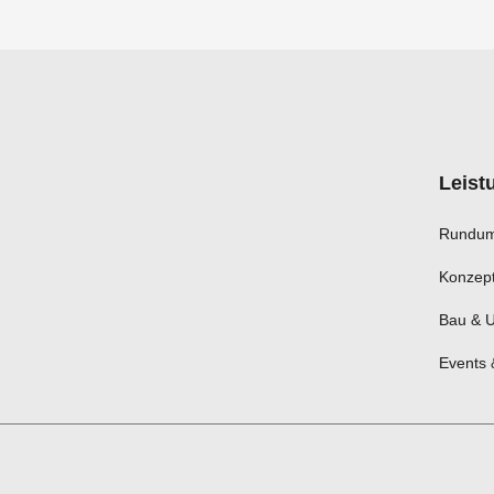
Leist
Rundum
Konzept
Bau & 
Events 