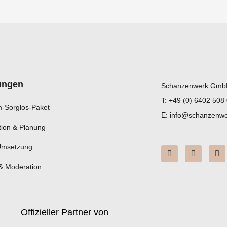
ungen
Schanzenwerk GmbH
T: ‎+49 (0) 6402 508
-Sorglos-Paket
E: info@schanzenwe
ion & Planung
Umsetzung
I
Y
L
n
o
i
s
u
n
& Moderation
t
t
k
a
u
e
g
b
d
r
e
i
a
n
m
Offizieller Partner von