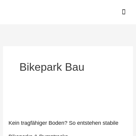
Zum
Inhalt
springen
Bikepark Bau
Kein
tragfähiger
Boden?
Kein tragfähiger Boden? So entstehen stabile
So