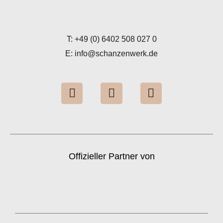
T: +49 (0) 6402 508 027 0
E: info@schanzenwerk.de
I
Y
L
n
o
i
s
u
n
t
t
k
a
u
e
g
b
d
Offizieller Partner von
r
e
i
a
n
m